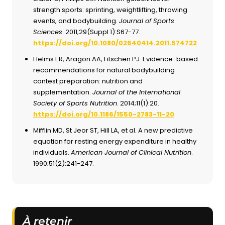
strength sports: sprinting, weightlifting, throwing
events, and bodybuilding.
Journal of Sports
Sciences
. 2011;29(Suppl 1):S67-77.
https://doi.org/10.1080/02640414.2011.574722
Helms ER, Aragon AA, Fitschen PJ. Evidence-based
recommendations for natural bodybuilding
contest preparation: nutrition and
supplementation.
Journal of the International
Society of Sports Nutrition
. 2014;11(1):20.
https://doi.org/10.1186/1550-2783-11-20
Mifflin MD, St Jeor ST, Hill LA, et al. A new predictive
equation for resting energy expenditure in healthy
individuals.
American Journal of Clinical Nutrition
.
1990;51(2):241-247.
À retenir