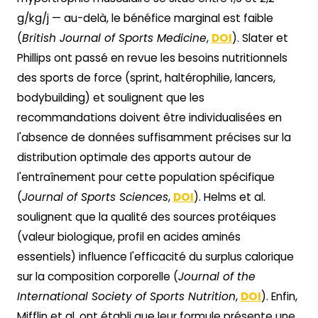
g/kg/j — au-delà, le bénéfice marginal est faible
(
British Journal of Sports Medicine
,
DOI
). Slater et
Phillips ont passé en revue les besoins nutritionnels
des sports de force (sprint, haltérophilie, lancers,
bodybuilding) et soulignent que les
recommandations doivent être individualisées en
l'absence de données suffisamment précises sur la
distribution optimale des apports autour de
l'entraînement pour cette population spécifique
(
Journal of Sports Sciences
,
DOI
). Helms et al.
soulignent que la qualité des sources protéiques
(valeur biologique, profil en acides aminés
essentiels) influence l'efficacité du surplus calorique
sur la composition corporelle (
Journal of the
International Society of Sports Nutrition
,
DOI
). Enfin,
Mifflin et al. ont établi que leur formule présente une