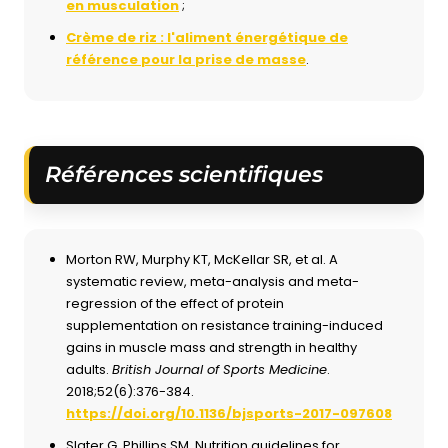
en musculation
;
Crème de riz : l'aliment énergétique de
référence pour la prise de masse
.
Références scientifiques
Morton RW, Murphy KT, McKellar SR, et al. A
systematic review, meta-analysis and meta-
regression of the effect of protein
supplementation on resistance training-induced
gains in muscle mass and strength in healthy
adults.
British Journal of Sports Medicine
.
2018;52(6):376-384.
https://doi.org/10.1136/bjsports-2017-097608
Slater G, Phillips SM. Nutrition guidelines for