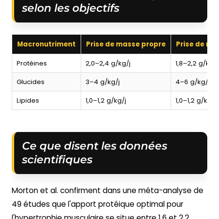
selon les objectifs
Macronutriment
Prise de masse propre
Prise de ma
Protéines
2,0–2,4 g/kg/j
1,8–2,2 g/kg/j
Glucides
3–4 g/kg/j
4–6 g/kg/j
Lipides
1,0–1,2 g/kg/j
1,0–1,2 g/kg/j
Ce que disent les données
scientifiques
Morton et al. confirment dans une méta-analyse de
49 études que l'apport protéique optimal pour
l'hypertrophie musculaire se situe entre 1,6 et 2,2