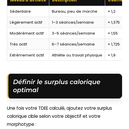
Niveau d'activité
Description
Coefficie
Sédentaire
Bureau, peu de marche
× 1,2
Légèrement actif
1–3 séances/semaine
× 1,375
Modérément actif
3–5 séances/semaine
× 1,55
Très actif
6–7 séances/semaine
× 1,725
Extrêmement actif
Athlète ou travail physique
× 1,9
Définir le surplus calorique
optimal
Une fois votre TDEE calculé, ajoutez votre surplus
calorique cible selon votre objectif et votre
morphotype :