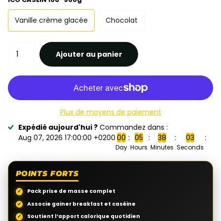
Vanille crème glacée
Chocolat
Ajouter au panier
Plus de moyens de paiement
Expédié aujourd'hui ?
Commandez dans :
Aug 07, 2026 17:00:00 +0200
0
0
0
5
3
8
0
2
Day
Hours
Minutes
Seconds
POINTS FORTS
Pack prise de masse complet
Associe gainer breakfast et caséine
Soutient l’apport calorique quotidien