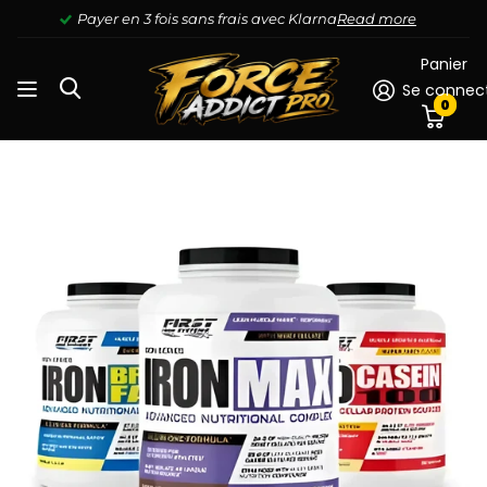
Payer en 3 fois sans frais avec Klarna
Read more
Panier
Se connec
0
Pack Prise de Masse 1 IR