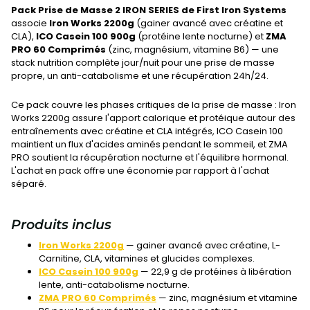
Pack Prise de Masse 2 IRON SERIES de First Iron Systems
associe
Iron Works 2200g
(gainer avancé avec créatine et
CLA),
ICO Casein 100 900g
(protéine lente nocturne) et
ZMA
PRO 60 Comprimés
(zinc, magnésium, vitamine B6) — une
stack nutrition complète jour/nuit pour une prise de masse
propre, un anti-catabolisme et une récupération 24h/24.
Ce pack couvre les phases critiques de la prise de masse : Iron
Works 2200g assure l'apport calorique et protéique autour des
entraînements avec créatine et CLA intégrés, ICO Casein 100
maintient un flux d'acides aminés pendant le sommeil, et ZMA
PRO soutient la récupération nocturne et l'équilibre hormonal.
L'achat en pack offre une économie par rapport à l'achat
séparé.
Produits inclus
Iron Works 2200g
— gainer avancé avec créatine, L-
Carnitine, CLA, vitamines et glucides complexes.
ICO Casein 100 900g
— 22,9 g de protéines à libération
lente, anti-catabolisme nocturne.
ZMA PRO 60 Comprimés
— zinc, magnésium et vitamine