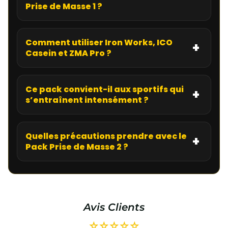
Prise de Masse 1 ?
Comment utiliser Iron Works, ICO
Casein et ZMA Pro ?
Ce pack convient-il aux sportifs qui
s’entraînent intensément ?
Quelles précautions prendre avec le
Pack Prise de Masse 2 ?
Avis Clients