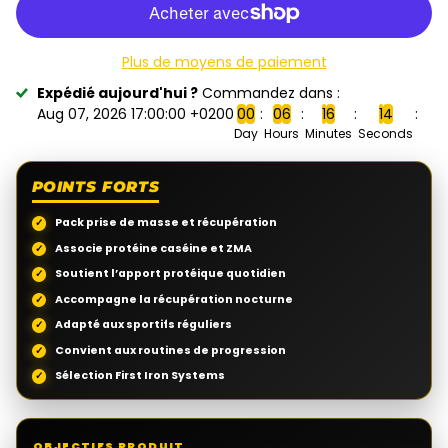
Plus de moyens de paiement
Expédié aujourd'hui ?
Commandez dans :
Aug 07, 2026 17:00:00 +0200
0
0
0
6
1
6
1
3
Day
Hours
Minutes
Seconds
POINTS FORTS
Pack prise de masse et récupération
Associe protéine caséine et ZMA
Soutient l’apport protéique quotidien
Accompagne la récupération nocturne
Adapté aux sportifs réguliers
Convient aux routines de progression
Sélection First Iron Systems
OBJECTIFS PRODUIT