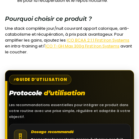
B6 pour la récupération et le repos nocturne.
Pourquoi choisir ce produit ?
Une stack complète jour/nuit couvrant apport calorique, anti-
catabolisme et récupération, à prix pack avantageux. Pour
amplifier les gains, ajoutez les
ICO BCAA 2:1:1 First Iron Systems
en intra-training et l'
ICO T-GH Max 300g First Iron Systems
avant
le coucher.
GUIDE D’UTILISATION
Protocole
d’utilisation
Les recommandations essentielles pour intégrer ce produit dans
votre routine avec une prise simple, régulière et adaptée à votre
objectif.
Dosage recommandé