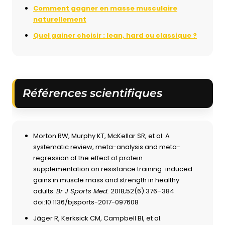
Comment gagner en masse musculaire
naturellement
Quel gainer choisir : lean, hard ou classique ?
Références scientifiques
Morton RW, Murphy KT, McKellar SR, et al. A
systematic review, meta-analysis and meta-
regression of the effect of protein
supplementation on resistance training-induced
gains in muscle mass and strength in healthy
adults.
Br J Sports Med.
2018;52(6):376–384.
doi:10.1136/bjsports-2017-097608
Jäger R, Kerksick CM, Campbell BI, et al.