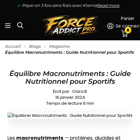
Payer en 3 fois sans frais avec Klarna
Read more
Panier
Se connec
0
Accueil
Blogs
Magazine
Équilibre Macronutriments : Guide Nutritionnel pour Sportifs
Équilibre Macronutriments : Guide
Nutritionnel pour Sportifs
Écrit par :
Clara B
16 janvier 2024
Temps de lecture
6
min
Les
macronutriments
— protéines, glucides et