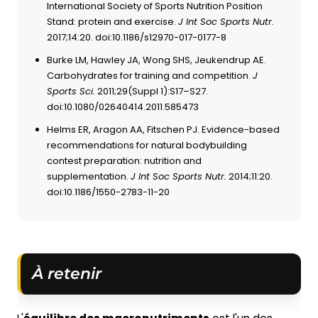
International Society of Sports Nutrition Position
Stand: protein and exercise.
J Int Soc Sports Nutr.
2017;14:20. doi:10.1186/s12970-017-0177-8
Burke LM, Hawley JA, Wong SHS, Jeukendrup AE.
Carbohydrates for training and competition.
J
Sports Sci.
2011;29(Suppl 1):S17–S27.
doi:10.1080/02640414.2011.585473
Helms ER, Aragon AA, Fitschen PJ. Evidence-based
recommendations for natural bodybuilding
contest preparation: nutrition and
supplementation.
J Int Soc Sports Nutr.
2014;11:20.
doi:10.1186/1550-2783-11-20
À retenir