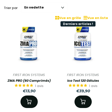
Trier par
Vue en grille
Vue en liste
Derniers articles !
FIRST IRON SYSTEMS
FIRST IRON SYSTEMS
ZMA PRO (60 Comprimés)
Ico Test 120 Gélules
1
avis
1
avis
€13,90
€39,90