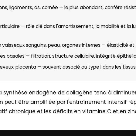
ons, ligaments, os, cornée — le plus abondant, confère résist
articulaire — rôle clé dans l'amortissement, la mobilité et la l
s vaisseaux sanguins, peau, organes internes — élasticité et
basales — filtration, structure cellulaire, intégrité épithélia
eveux, placenta — souvent associé au type I dans les tissus 
 la synthèse endogène de collagène tend à diminu
 peut être amplifiée par l'entraînement intensif répé
atif chronique et les déficits en vitamine C et en zin