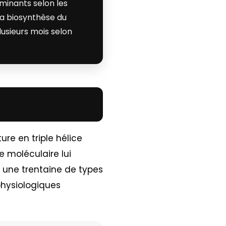
rminants selon les
la biosynthèse du
usieurs mois selon
ure en triple hélice
 moléculaire lui
 une trentaine de types
physiologiques