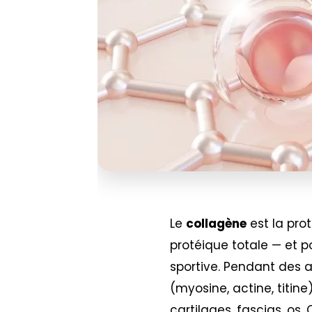
Le
collagène
est la pro
protéique totale — et p
sportive. Pendant des an
(myosine, actine, titine
cartilages, fascias, os.