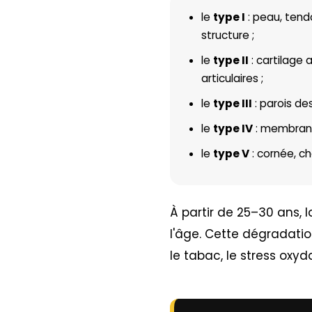
le
type I
: peau, tend
structure ;
le
type II
: cartilage 
articulaires ;
le
type III
: parois de
le
type IV
: membranes 
le
type V
: cornée, ch
À partir de 25–30 ans,
l'âge. Cette dégradation
le tabac, le stress oxyd