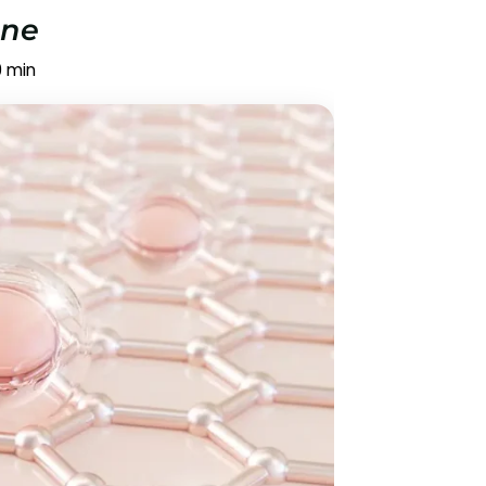
ène
9
min