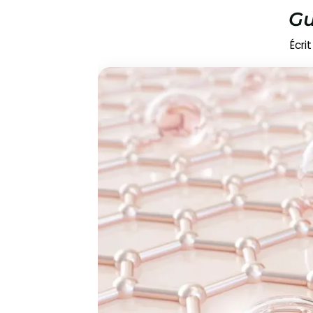
Gu
Écrit