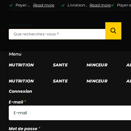
Payer en 3 fois sans frais avec Klarna
Read more
Livraison Offerte D�s 70? en Point Relais*
Read more
Payer e
Recherche
Menu
NUTRITION
SANTE
MINCEUR
A
NUTRITION
SANTE
MINCEUR
A
Connexion
E-mail
*
Mot de passe
*