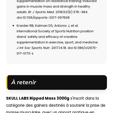
supplementation on resistance training-induced
gains in muscle mass and strength in healthy
adults.
Br J Sports Med.
2018;52(6):376–384.
doi:10.1136/bjsports-2017-097608
Kreider RB, Kalman DS, Antonio J, et al.
International Society of Sports Nutrition position
stand: safety and efficacy of creatine
supplementation in exercise, sport, and medicine.
J Int Soc Sports Nutr.
2017;14:18. doi:10.1186/s12970-
017-0173-z
À retenir
SKULL LABS Ripped Mass 3000g
s'inscrit dans la
catégorie des gainers destinés à soutenir la prise de
masse musculaire, avec un apport pratique en