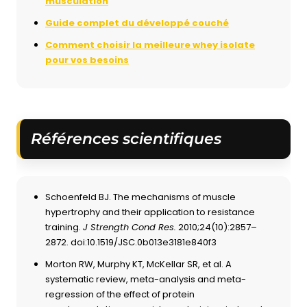
musculation
Guide complet du développé couché
Comment choisir la meilleure whey isolate
pour vos besoins
Références scientifiques
Schoenfeld BJ. The mechanisms of muscle
hypertrophy and their application to resistance
training.
J Strength Cond Res.
2010;24(10):2857–
2872. doi:10.1519/JSC.0b013e3181e840f3
Morton RW, Murphy KT, McKellar SR, et al. A
systematic review, meta-analysis and meta-
regression of the effect of protein