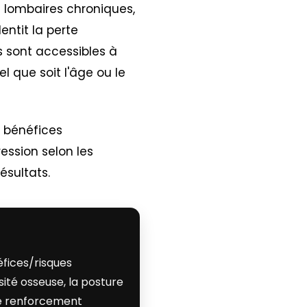
s lombaires chroniques,
entit la perte
ls sont accessibles à
l que soit l'âge ou le
 bénéfices
ression selon les
ésultats.
éfices/risques
sité osseuse, la posture
de renforcement