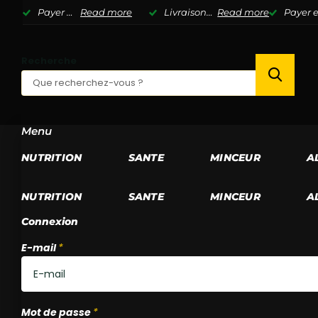
Payer en 3 fois sans frais avec Klarna
Read more
Livraison Offerte D�s 70? en Point Relais*
Read more
Payer e
Recherche
Menu
NUTRITION
SANTE
MINCEUR
A
NUTRITION
SANTE
MINCEUR
A
Connexion
E-mail
*
Mot de passe
*