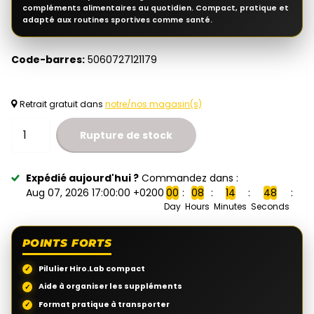
compléments alimentaires au quotidien. Compact, pratique et
adapté aux routines sportives comme santé.
Code-barres:
5060727121179
Retrait gratuit dans
notre/nos magasin(s)
Rupture de stock
Expédié aujourd'hui ?
Commandez dans :
Aug 07, 2026 17:00:00 +0200
0
0
0
8
1
4
4
7
Day
Hours
Minutes
Seconds
POINTS FORTS
Pilulier Hiro.Lab compact
Aide à organiser les suppléments
Format pratique à transporter