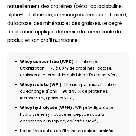
naturellement des protéines (bêta-lactoglobuline,
alpha-lactalbumine, immunoglobulines, lactoferrine),
du lactose, des minéraux et des graisses. Le degré
de filtration appliqué détermine la forme finale du
produit et son profil nutritionnel.
Whey concentrée (WPC) :
filtration par
ultrafiltration — 70 à 80 % de protéines, lactose,
graisses et micronutriments bioactifs conservés ;
Whey isolate (WPI) :
filtration par microfiltration
ou échange d'ions — 90 à 95 % de protéines,
lactose < 1 %, graisses < 1 % ;
Whey hydrolysée (WPH) :
WPI pré-digérée par
hydrolyse enzymatique en peptides courts —
absorption plus rapide, coût très élevé ;
toutes trois ont un profil riche en acides aminés