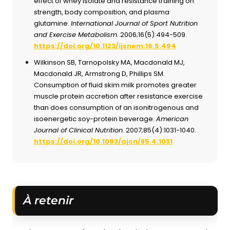
effect of whey isolate and resistance training on
strength, body composition, and plasma
glutamine.
International Journal of Sport Nutrition
and Exercise Metabolism
. 2006;16(5):494-509.
https://doi.org/10.1123/ijsnem.16.5.494
Wilkinson SB, Tarnopolsky MA, Macdonald MJ,
Macdonald JR, Armstrong D, Phillips SM.
Consumption of fluid skim milk promotes greater
muscle protein accretion after resistance exercise
than does consumption of an isonitrogenous and
isoenergetic soy-protein beverage.
American
Journal of Clinical Nutrition
. 2007;85(4):1031-1040.
https://doi.org/10.1093/ajcn/85.4.1031
À retenir