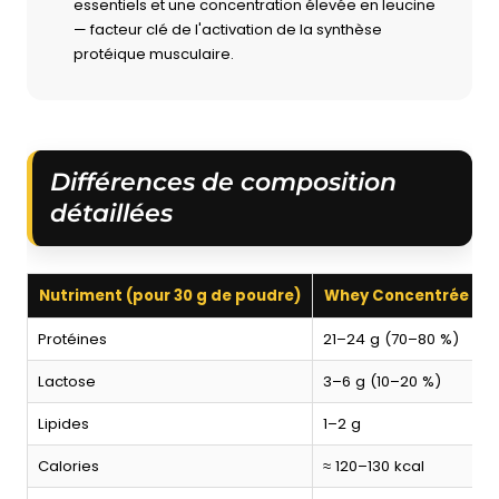
essentiels et une concentration élevée en leucine
— facteur clé de l'activation de la synthèse
protéique musculaire.
Différences de composition
détaillées
Nutriment (pour 30 g de poudre)
Whey Concentrée
Protéines
21–24 g (70–80 %)
Lactose
3–6 g (10–20 %)
<
Lipides
1–2 g
<
Calories
≈ 120–130 kcal
≈