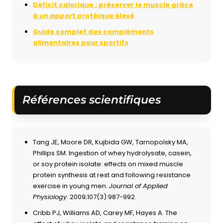
Déficit calorique : préserver le muscle grâce
à un apport protéique élevé
Guide complet des compléments
alimentaires pour sportifs
Références scientifiques
Tang JE, Moore DR, Kujbida GW, Tarnopolsky MA,
Phillips SM. Ingestion of whey hydrolysate, casein,
or soy protein isolate: effects on mixed muscle
protein synthesis at rest and following resistance
exercise in young men.
Journal of Applied
Physiology
. 2009;107(3):987-992.
Cribb PJ, Williams AD, Carey MF, Hayes A. The