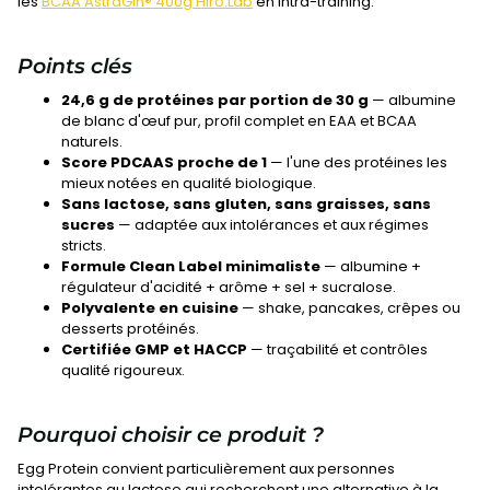
les
BCAA AstraGin® 400g Hiro.Lab
en intra-training.
Points clés
24,6 g de protéines par portion de 30 g
— albumine
de blanc d'œuf pur, profil complet en EAA et BCAA
naturels.
Score PDCAAS proche de 1
— l'une des protéines les
mieux notées en qualité biologique.
Sans lactose, sans gluten, sans graisses, sans
sucres
— adaptée aux intolérances et aux régimes
stricts.
Formule Clean Label minimaliste
— albumine +
régulateur d'acidité + arôme + sel + sucralose.
Polyvalente en cuisine
— shake, pancakes, crêpes ou
desserts protéinés.
Certifiée GMP et HACCP
— traçabilité et contrôles
qualité rigoureux.
Pourquoi choisir ce produit ?
Egg Protein convient particulièrement aux personnes
intolérantes au lactose qui recherchent une alternative à la