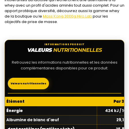
whey avec un profil d'acides aminés tout aussi complet. Pour un
apport protéique diversifié, découvrez aussi la gamme whey
de la boutique ou le
Mass Kong 3000g Hiro.Lab
pour les
objectifs de prise de masse.
INFORMATIONS PRODUIT
VALEURS
NUTRITIONNELLES
Retrouvez les informations nutritionnelles et les données
complémentaires disponibles pour ce produit.
Valeurs nutritionnelles
Élément
Par 30 
Énergie
424 kJ / 100
Albumine de blanc d'œuf
29,1 g