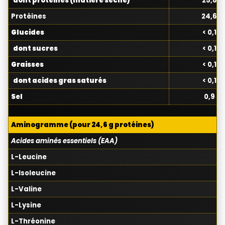
dont protéines (matière sèche)
25,8 g
Protéines
24,6 g
Glucides
< 0,1 g
dont sucres
< 0,1 g
Graisses
< 0,1 g
dont acides gras saturés
< 0,1 g
Sel
0,9 g
Aminogramme (pour 24,6 g protéines)
Acides aminés essentiels (EAA)
L-Leucine
L-Isoleucine
L-Valine
L-Lysine
L-Thréonine